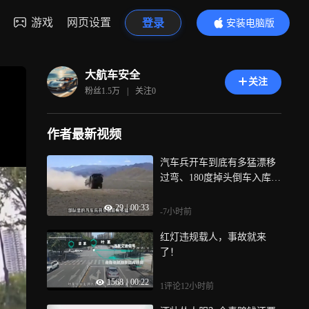
游戏
网页设置
登录
安装电脑版
内容更精彩
大航车安全
关注
粉丝
1.5万
|
关注
0
作者最新视频
汽车兵开车到底有多猛漂移
过弯、180度掉头倒车入库，
你敢坐吗？
29
|
00:33
-7小时前
红灯违规载人，事故就来
了！
1568
|
00:22
1评论
12小时前