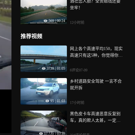
酒壮怂人胆？全责赔钱还要
坐牢！
569
|
00:24
12小时前
推荐视频
网上各个高速平均150，现实
高速只有这5种，你觉得你属
于哪种？
3739
|
01:05
6评论
07-09
乡村道路安全驾驶 一言不合
就开拆
95
|
01:03
17小时前
黑色皮卡车高速恶意反复别
车，真的欺人太甚，一定会
遭报应的
17.7万
|
03:39