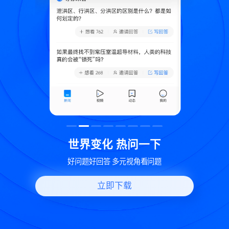
致
世界变化 热问一下
好问题好回答 多元视角看问题
立即下载