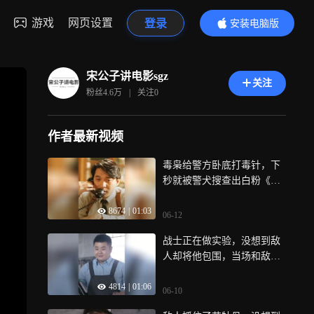
游戏
网页设置
登录
安装电脑版
内容更精彩
宋公子讲电影sgz
关注
粉丝
4.6万
|
关注
0
作者最新视频
毒枭给警方卧底打毒针，下
秒就被警犬搜查出白粉《绝
命毒师》
8674
|
01:03
06-12
战士正在做实验，没想到敌
人却将他包围，当场和敌人
同归于尽！
4814
|
01:06
06-10