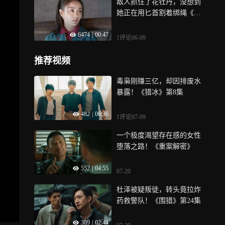
敌人抓住了花牡丹，没想到
她正在用匕首割着绑绳《我
叫刘传说》
6474
|
00:47
1评论
06-09
推荐视频
毒枭刚赚三亿，却因排废水
暴露！《猎冰》第8集
482
|
06:36
1评论
07-09
一个极度渴望存在感的女性
堕落之路！《重案解密》
552
|
04:55
07-20
杜泽被疑叛徒，转头竟拉炸
药救警队！《围猎》第24集
389
|
02:44