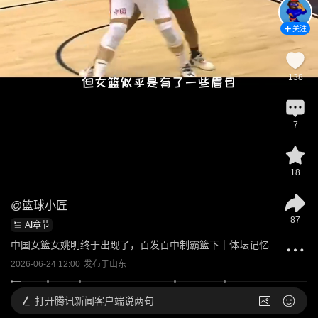
关注
138
7
18
@
篮球小匠
87
AI章节
中国女篮女姚明终于出现了，百发百中制霸篮下｜体坛记忆
2026-06-24 12:00
发布于
山东
打开
腾讯新闻客户端说两句