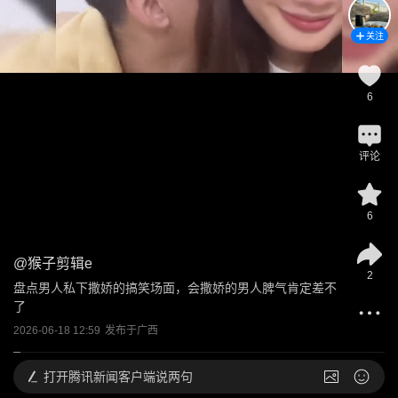
关注
6
评论
6
@
猴子剪辑e
2
盘点男人私下撒娇的搞笑场面，会撒娇的男人脾气肯定差不
了
2026-06-18 12:59
发布于
广西
打开
腾讯新闻客户端说两句