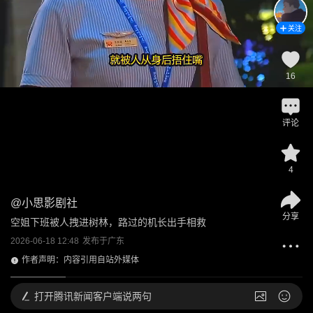
关注
16
评论
4
@
小思影剧社
分享
空姐下班被人拽进树林，路过的机长出手相救
2026-06-18 12:48
发布于
广东
作者声明：内容引用自站外媒体
打开
腾讯新闻客户端说两句