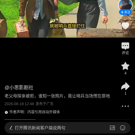
关注
16
评论
4
@
小思影剧社
1
老父母探亲被拒，谁知一张照片，竟让哨兵当场愣在原地
2026-06-18 12:48
发布于
广东
作者声明：内容引用自站外媒体
打开
腾讯新闻客户端说两句