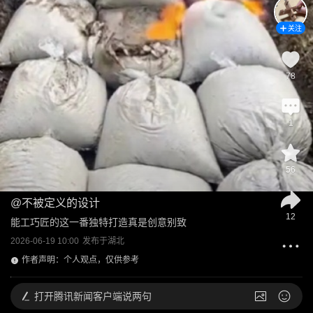
关注
78
1
56
@
不被定义的设计
12
能工巧匠的这一番独特打造真是创意别致
2026-06-19 10:00
发布于
湖北
作者声明：个人观点，仅供参考
打开
腾讯新闻客户端说两句