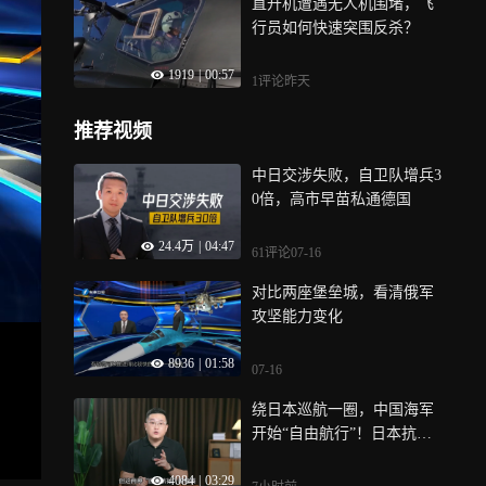
直升机遭遇无人机围堵，飞
行员如何快速突围反杀？
1919
|
00:57
1评论
昨天
推荐视频
中日交涉失败，自卫队增兵3
0倍，高市早苗私通德国
24.4万
|
04:47
61评论
07-16
对比两座堡垒城，看清俄军
攻坚能力变化
8936
|
01:58
07-16
绕日本巡航一圈，中国海军
开始“自由航行”！日本抗议
为何无效？
4084
|
03:29