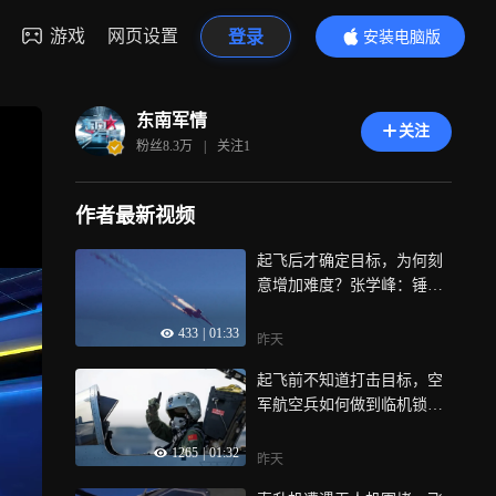
游戏
网页设置
登录
安装电脑版
内容更精彩
东南军情
关注
粉丝
8.3万
|
关注
1
作者最新视频
起飞后才确定目标，为何刻
意增加难度？张学峰：锤炼
临场作战能力
433
|
01:33
昨天
起飞前不知道打击目标，空
军航空兵如何做到临机锁定
精准命中？
1265
|
01:32
昨天