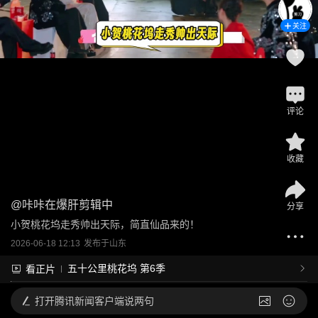
关注
评论
收藏
@
咔咔在爆肝剪辑中
分享
小贺桃花坞走秀帅出天际，简直仙品来的！
2026-06-18 12:13
发布于
山东
五十公里桃花坞 第6季
看正片
打开
腾讯新闻客户端说两句