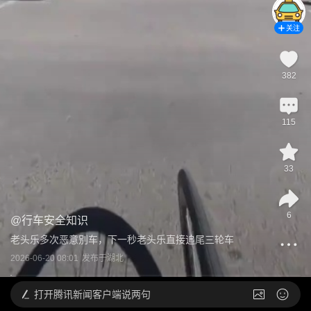
关注
382
115
33
6
@
行车安全知识
老头乐多次恶意别车，下一秒老头乐直接追尾三轮车
2026-06-20 08:01
发布于
湖北
打开
腾讯新闻客户端说两句