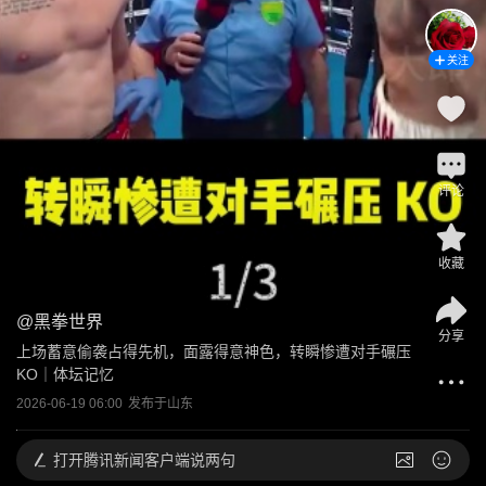
关注
评论
收藏
@
黑拳世界
分享
上场蓄意偷袭占得先机，面露得意神色，转瞬惨遭对手碾压
KO｜体坛记忆
2026-06-19 06:00
发布于
山东
打开
腾讯新闻客户端说两句