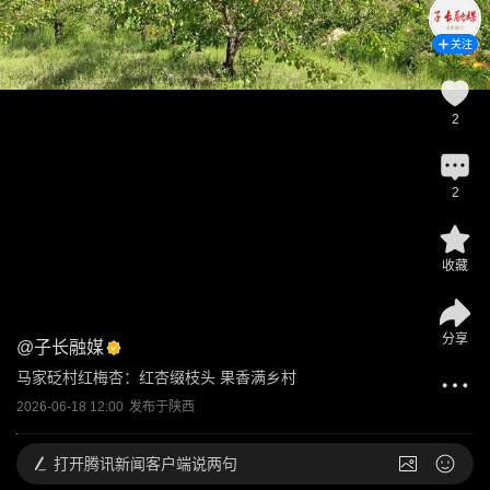
关注
2
2
收藏
分享
@
子长融媒
马家砭村红梅杏：红杏缀枝头 果香满乡村
2026-06-18 12:00
发布于
陕西
打开
腾讯新闻客户端说两句