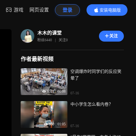
游戏
网页设置
登录
安装电脑版
内容更精彩
木木的课堂
关注
粉丝
6440
|
关注
0
作者最新视频
空调爆炸时同学们的反应笑
晕了
1521
|
00:08
07-16
中小学生怎么看内卷？
660
|
01:05
07-16