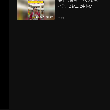
“最牛”学霸圈，中考人均65
3.4分，全部上七中林荫
572
|
01:05
07-13