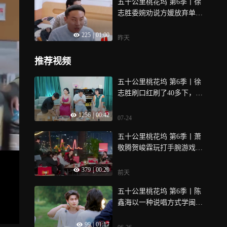
五十公里桃花坞 第6季丨徐
志胜委婉劝说方媛放弃单人
间，方媛不接话
225
|
01:00
昨天
推荐视频
五十公里桃花坞 第6季丨徐
志胜刷口红刷了40多下，抠
下来一大块
1256
|
00:42
07-24
五十公里桃花坞 第6季丨萧
敬腾贺峻霖玩打手腕游戏，
小贺每次都跑不了
379
|
00:20
前天
五十公里桃花坞 第6季丨陈
鑫海以一种说唱方式学闽南
语
99
|
01:17