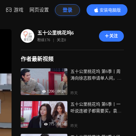
游戏
网页设置
登录
安装电脑版
内容更精彩
五十公里桃花坞6
关注
粉丝
176
|
关注
0
作者最新视频
五十公里桃花坞 第6季丨周
涛向徐志胜申请单人间，坞
长萧敬腾在状况外
1206
|
00:26
昨天
五十公里桃花坞 第6季丨一
听说连被子都需要买，袁咏
仪直接崩溃
775
|
00:18
昨天