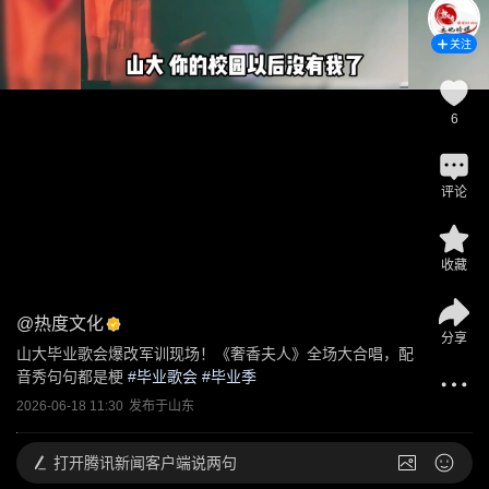
关注
6
评论
收藏
@
热度文化
分享
山大毕业歌会爆改军训现场！《奢香夫人》全场大合唱，配
音秀句句都是梗
 #
毕业歌会
 #
毕业季
2026-06-18 11:30
发布于
山东
打开
腾讯新闻客户端说两句