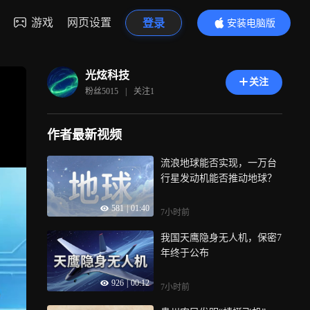
游戏
网页设置
登录
安装电脑版
内容更精彩
光炫科技
关注
粉丝
5015
|
关注
1
作者最新视频
流浪地球能否实现，一万台
行星发动机能否推动地球？
581
|
01:40
7小时前
我国天鹰隐身无人机，保密7
年终于公布
926
|
00:12
7小时前