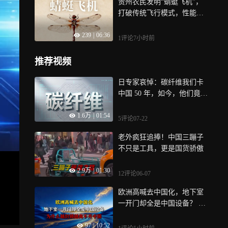
贵州农民发明“蜻蜓飞机”，
打破传统飞行模式，性能领
先全球？
239
|
06:36
1评论
7小时前
推荐视频
日专家哀悼：碳纤维我们卡
中国 50 年，如今，他们竟卖
白菜价
1.6万
|
01:54
5评论
07-22
老外疯狂追捧！中国三蹦子
不只是工具，更是国货骄傲
2.9万
|
01:30
12评论
06-07
欧洲高喊去中国化，地下室
一开门却全是中国设备？ 全
球家庭储能，为什么越封锁
97
|
10:52
越离不开中国