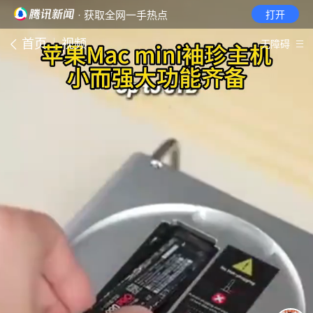
· 获取全网一手热点
打开
首页
视频
无障碍