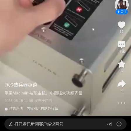
关注
17
评论
6
@
冷热兵器趣谈
4
苹果Mac mini袖珍主机，小而强大功能齐备
2026-06-18 11:06
发布于
广西
作者声明：内容引用自站外媒体
打开
腾讯新闻客户端说两句