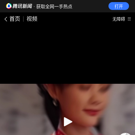
· 获取全网一手热点
打开
首页
视频
无障碍