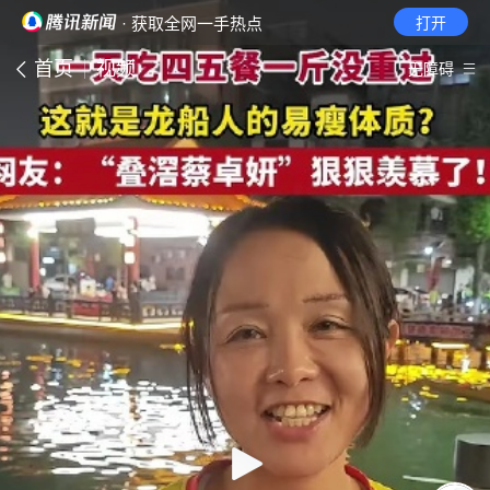
· 获取全网一手热点
打开
首页
视频
无障碍