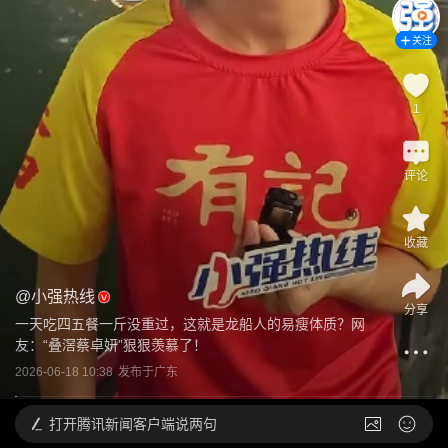
关注
1
评论
收藏
@
小强热线
分享
一天吃四五餐一斤没重过，这就是龙船人的易瘦体质？网
友：“叠滘蔡卓妍”狠狠羡慕了！
2026-06-18 10:38
发布于
广东
打开
腾讯新闻客户端说两句