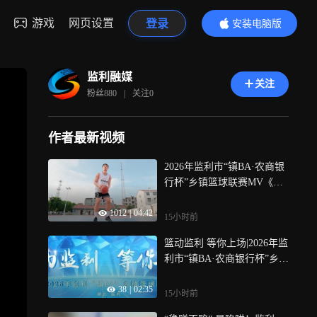
游戏
网页设置
登录
安装电脑版
内容更精彩
监利融媒
关注
粉丝
880
|
关注
0
作者最新视频
2026年监利市“镇BA·农商银
行杯”乡镇篮球联赛MV《篮
动荆楚·风起监利》重磅来
1012
|
04:42
袭！
15小时前
篮动监利 等你上场|2026年监
利市“镇BA·农商银行杯”乡镇
篮球联赛8月8日开幕！
38
|
02:35
15小时前