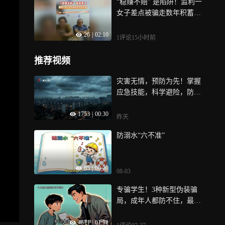
“稳赚不赔” 是陷阱！监利一
女子差点被骗走数年积蓄，
民警：任何理由诱导你转账
26
|
02:10
投资的，全是电信诈骗
1评论
15小时前
推荐视频
灾害无情，预防为先！掌握
应急技能，科学避险，防灾
减灾，守护平安
1753
|
00:30
昨天
防溺水“六不准”
85
|
00:20
08-03
专骗学生！3种新型伪装骗
局，成年人都防不住，最后
一种最致命
4671
|
01:11