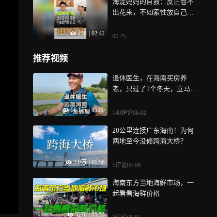
海淀妈妈的自救：反正卷不
会，就越多， 探校这件事，
出花来，不如索性放自己一
门槛很低，谁都能做，所以
把， 爸爸是大学教授，看过
从第一天，我就知道会被
258
|
02:42
太多空心的大学生， 这家人
抄，但我始终清楚：我到底
07-25
决定：不再把中高考放在第
在做什么， 我启动“探访100
一位，在海南屯蒙探校时，
所创新学校”的行动，是因为
推荐视频
我遇见一位从北京海淀搬来
我自己的孩子就曾经因创新
的妈妈，她说，在海淀的时
教育而发生改变，我曾经也
退休医生，在海南买房养
候，真的是“卷出天际”，孩
是一个到处找路的迷茫妈
老，只过了1个冬天，立马卖
子幼儿园时还很活泼，上了
妈， 我深知对于一个家庭来
房走人
一年级，她开始疯狂地给孩
56.1万
|
05:00
说，当孩子厌学，休学后，
140评论
08-02
子报各种班，再加上疫情不
最难受的——是眼前只剩两
能出门，孩子慢慢不说话
20公里连接广东海南！为何
个选项：要么卷，要么躺，
后，这个海淀家庭决定放弃
两地至今没修跨海大桥？
而这两个选项，一个也不想
卷娃，后来，这家人搬到海
选，我懂那种四处找出路又
南，最初也进过一所挺卷的
2.0万
|
01:56
不知道路在哪的无助， 当我
1评论
05-09
传统学校，直到找到现在这
开始亲眼去看一所所学校，
所小学校，她才觉得：“哦，
海南东方当地海鲜市场，一
把那些还没被看见的教育现
这下就对了，”这里小到什么
起看看海鲜价格
场，带到家长面前，大量家
程度？全校的老师，都能叫
长发来私信，感谢我，甚至
5276
|
05:53
出每个孩子的名字，家长来
经常用“功德无量”这种大词