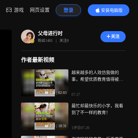
游戏
网页设置
登录
安装电脑版
内容更精彩
父母进行时
关注
粉丝
1401
|
关注
0
作者最新视频
越来越多的人效仿我做的
事，希望优质教育值得被更
多人看见 探访100所创新学
136
|
02:03
校，当越来越多人开始做探
07-27
校，甚至一字不改地搬走我
最忙却最快乐的小学，我看
的内容，有人问我：这么多
到了不一样的教育！
人抄你，你生气吗？说实
话，我真的不生气，我反而
773
|
18:31
觉得这是件好事——做的人
1评论
07-26
越多，那些学校被看见的机