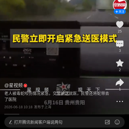
关注
25
3
2
@
星视频
1
老人被毒蛇咬伤情况紧急，交警护送就医，民警还将蛇带去
了医院
2026-06-18 10:18
发布于
上海
打开
腾讯新闻客户端说两句