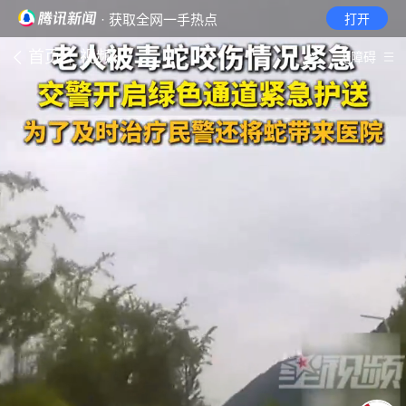
· 获取全网一手热点
打开
首页
视频
无障碍