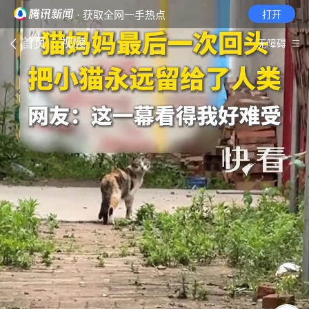
· 获取全网一手热点
打开
首页
视频
无障碍