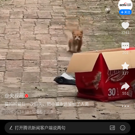
关注
1241
201
127
551
@
央视网
猫妈妈最后一次回头，把小猫永远留给了人类
2026-06-18 10:11
发布于
北京
打开
腾讯新闻客户端说两句