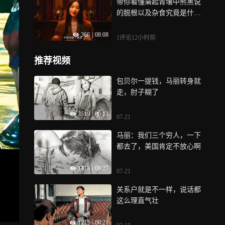
带你看懂枭起青壤中熊黑说
的脱根以及杂食究竟是什么
意思！
366
|
08:08
1评论
12小时前
推荐视频
包贝尔一提钱，马丽转身就
走，肘子糊了
3519
|
00:13
07-21
马丽：我们三个穷人，一下
都去了，美国肯定不放心啊
1418
|
00:27
07-21
关系户就是不一样，说话都
这么理直气壮
1213
|
00:21