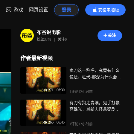
游戏
网页设置
登录
安装电脑版
内容更精彩
布谷说电影
关注
粉丝
3748
|
关注
0
作者最新视频
疯刀这一称呼，究竟有什么
说法，狂犬-邢深为什么会是
白瞳？
271
|
06:30
1评论
12小时前
有刀有狗走青壤，鬼手打鞭
亮珠光，最新志怪悬疑剧它
来了！
266
|
06:45
1评论
12小时前