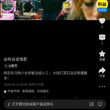
关注
2
1
@
布谷说电影
收藏
AI章节
网恋杀马特少女却被当成小三 ，大叔打耳钉自证惨遭翻
分享
车！
2026-06-21 00:00
发布于
河南
作者声明：剧情演绎，仅供娱乐
打开
腾讯新闻客户端说两句