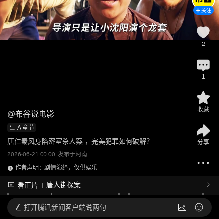
关注
2
1
收藏
@
布谷说电影
AI章节
唐仁秦风身陷密室杀人案 ，完美犯罪如何破解？
分享
2026-06-21 00:00
发布于
河南
作者声明：剧情演绎，仅供娱乐
唐人街探案
看正片
打开
腾讯新闻客户端说两句