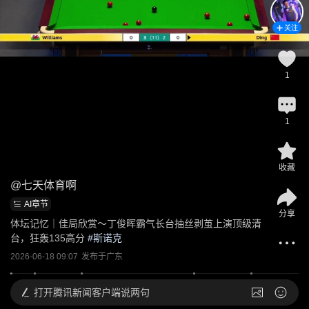
关注
1
1
收藏
@
七天体育啊
AI章节
分享
体坛记忆｜佳局欣赏～丁俊晖霸气长台抽丝剥茧上演顶级清
台，狂轰135高分
 #
斯诺克
2026-06-18 09:07
发布于
广东
打开
腾讯新闻客户端说两句