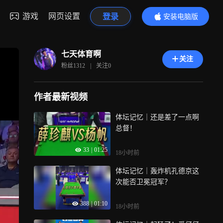
游戏
网页设置
登录
安装电脑版
内容更精彩
七天体育啊
关注
粉丝
1312
|
关注
0
作者最新视频
体坛记忆｜还是差了一点啊
总督！
33
|
01:25
18小时前
体坛记忆｜轰炸机孔德京这
次能否卫冕冠军？
388
|
01:10
18小时前