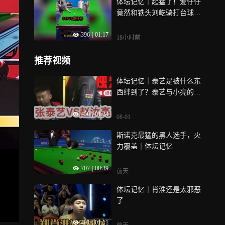
体坛记忆｜起猛了！爱仔仔
竟然和铁头刘屹骑打台球
了！
396
|
01:17
18小时前
推荐视频
体坛记忆｜泰艺是被什么东
西绊到了？泰艺与小亮的对
决堪称势均力敌！
456
|
01:24
08-01
斯诺克最猛的黑人选手，火
力覆盖｜体坛记忆
707
|
00:39
前天
体坛记忆｜肖淮还是太邪恶
了
401
|
01:11