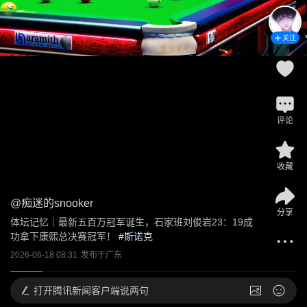
关注
评论
收藏
@
痴迷的snooker
分享
体坛记忆｜最新五百万冠军诞生，石家班刘俊岩23：19成
功拿下康熙总决赛冠军！
 #
斯诺克
2026-06-18 08:31
发布于
广东
打开
腾讯新闻客户端说两句