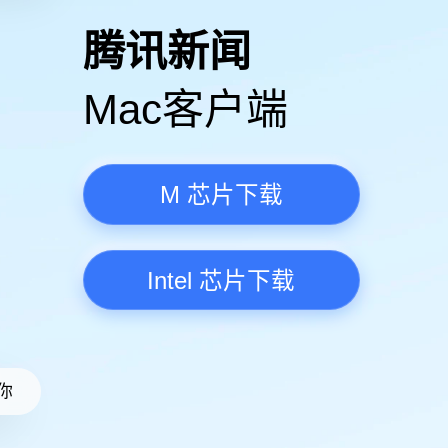
高清视频·更流畅
腾讯新
Mac客
M 芯
Intel