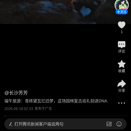
关注
1
评论
收藏
分享
@
长沙芳芳
端午旅游：青砖黛瓦忆旧梦，这场园林复古巡礼刻进DNA.
2026-06-18 02:33
发布于
广东
打开
腾讯新闻客户端说两句