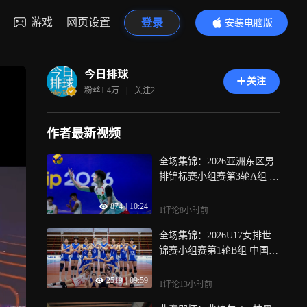
游戏
网页设置
登录
安装电脑版
内容更精彩
今日排球
关注
粉丝
1.4万
|
关注
2
作者最新视频
全场集锦：2026亚洲东区男
排锦标赛小组赛第3轮A组 中
国0-3蒙古
874
|
10:24
1评论
8小时前
全场集锦：2026U17女排世
锦赛小组赛第1轮B组 中国3-
0菲律宾
2519
|
09:59
1评论
13小时前