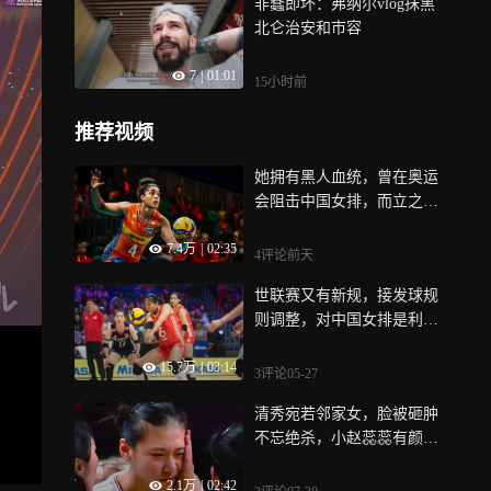
非蠢即坏：弗纳尔vlog抹黑
北仑治安和市容
7
|
01:01
15小时前
推荐视频
她拥有黑人血统，曾在奥运
会阻击中国女排，而立之年
官宣退役 | 上场
7.4万
|
02:35
4评论
前天
世联赛又有新规，接发球规
则调整，对中国女排是利是
弊 | 排球百科
15.7万
|
03:14
3评论
05-27
清秀宛若邻家女，脸被砸肿
不忘绝杀，小赵蕊蕊有颜有
实力 | 高颜赛场
2.1万
|
02:42