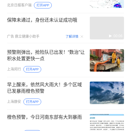
北京日报客户端
打开APP
保障未通过，身份还未认证成功哦
00:06
广告
鼎立健康小助手
了解详情
预警刚弹出，抢险队已出发！“数治”让
积水处置更快一点
上海闵行
打开APP
早上醒来，依然风大雨大！多个区域
已发暴雨橙色预警
上海静安
打开APP
橙色预警，今日河南东部有大到暴雨