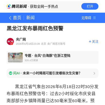
· 获取全网一手热点
打开
首页
新闻
无障碍
黑龙江发布暴雨红色预警
央广网
关注
2026年6月18日23:39
北京
央广网官方账号
专题
·
台风“白海豚”在浙江登陆
326.4万
阅读
问AI
·
未来一小时降雨可能引发哪些次生灾害？
黑龙江省气象台2026年6月18日22时30分发
布暴雨红色预警信号：过去2小时绥化市庆安县
南部部分乡镇降雨量已达50毫米至60毫米，预