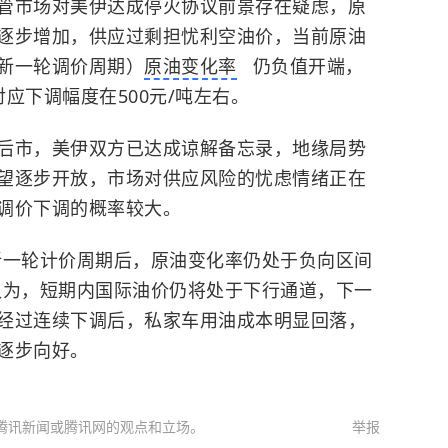
管市场对美伊达成停火协议前景存在疑虑，原
逐步增加，供应过剩担忧利空油价，当前原油
新一轮调价周期）
原油变化率
仍负值开端，
对应下调幅度在500元/吨左右。
后市，美伊双方已达成谅解备忘录，地缘局势
望逐步开放，市场对供应风险的忧虑情绪正在
调价下调的概率较大。
新一轮计价周期后，原油变化率仍处于负向区间
认为，短期内国际油价仍将处于下行通道，下一
经过连续下调后，私家车用油成本明显回落，
逐步向好。
腾讯新闻或腾讯网的观点和立场。
举报