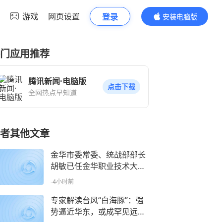
游戏
网页设置
登录
安装电脑版
内容更精彩
门应用推荐
腾讯新闻·电脑版
点击下载
全网热点早知道
者其他文章
金华市委常委、统战部部长
胡敏已任金华职业技术大学
党委书记
-4小时前
专家解读台风“白海豚”：强
势逼近华东，或成罕见远洋