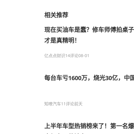
相关推荐
现在买油车是蠢？修车师傅拍桌子
才是真精明！
亿点点财识
14评论
08-01
每台车亏1600万，烧光30亿，
知嘹汽车
11评论
前天
上半年车型热销榜来了！第一名爆卖