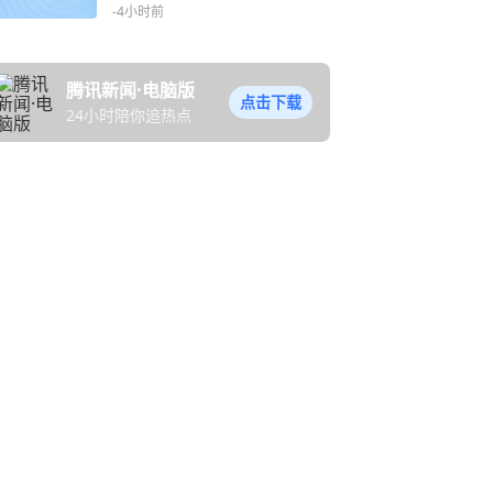
强台风登陆我国
-4小时前
腾讯新闻·电脑版
点击下载
24小时陪你追热点