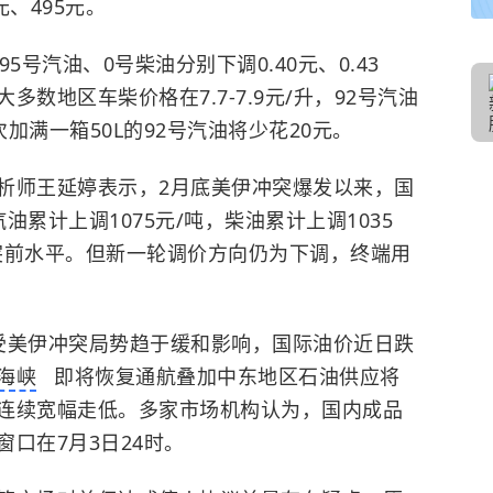
、495元。
号汽油、0号柴油分别下调0.40元、0.43
多数地区车柴价格在7.7-7.9元/升，92号汽油
单次加满一箱50L的92号汽油将少花20元。
析师王延婷表示，2月底美伊冲突爆发以来，国
累计上调1075元/吨，柴油累计上调1035
突前水平。但新一轮调价方向仍为下调，终端用
受美伊冲突局势趋于缓和影响，国际油价近日跌
海峡
即将恢复通航叠加中东地区石油供应将
连续宽幅走低。多家市场机构认为，国内成品
口在7月3日24时。