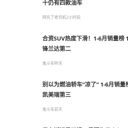
十仍有四款油车
拜托了老司机
2小时前
合资SUV热度下滑！1-6月销量榜 
锋兰达第二
鬼斗车
昨天
别以为燃油轿车“凉了” 1-6月销量
凯美瑞第三
鬼斗车
前天