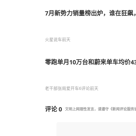
7月新势力销量榜出炉，谁在狂飙
火星说车
前天
零跑单月10万台和蔚来单车均价4
老干部张局爱开车
6评论
前天
评论
0
文明上网理性发言，请遵守
《新闻评论服务