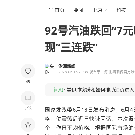
首页
要闻
北京
科技
92号汽油跌回“7
现“三连跌”
澎湃新闻
2026-06-18 21:36
发布于
上海
澎湃新闻官方账
49
问AI
·
美伊冲突缓和如何推动油价进入
评论
国家发改委6月18日发布消息，6月
格高位震荡后近日快速回落，本次调
个工作日平均价格。根据国际市场油价