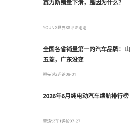
赛力斯销量下滑，是因为什么？
YOUNG世界
88评论
刚刚
全国各省销量第一的汽车品牌：山
五菱，广东没变
柳先说
2评论
08-01
2026年6月纯电动汽车续航排行榜
董涛说车
1评论
07-27