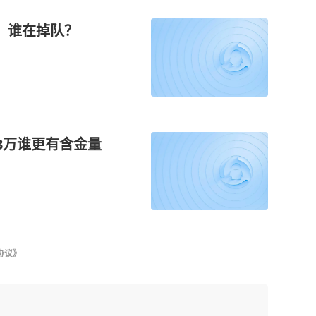
，谁在掉队？
3万谁更有含金量
协议》