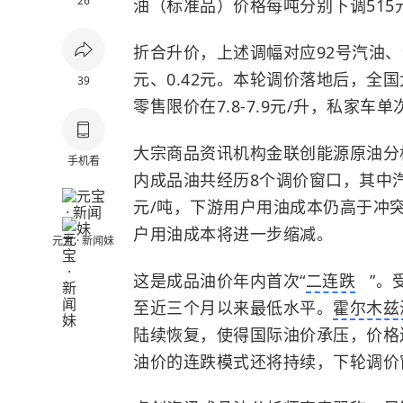
26
油（标准品）价格每吨分别下调515元
折合升价，上述调幅对应92号汽油、95
元、0.42元。本轮调价落地后，全国大
39
零售限价在7.8-7.9元/升，私家车
大宗商品资讯机构金联创能源原油分
手机看
内成品油共经历8个调价窗口，其中汽油
元/吨，下游用户用油成本仍高于冲
户用油成本将进一步缩减。
元宝 · 新闻妹
这是成品油价年内首次“
二连跌
”。
至近三个月以来最低水平。
霍尔木兹
陆续恢复，使得国际油价承压，价格
油价的连跌模式还将持续，下轮调价窗