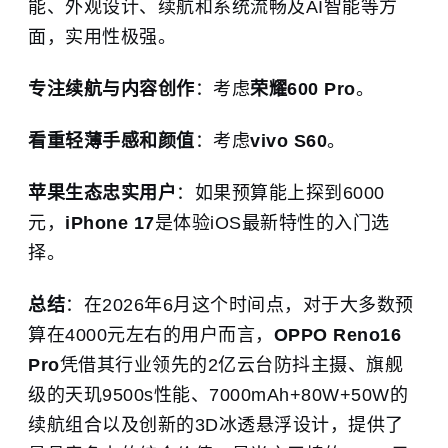
能、外观设计、续航和系统流畅及AI智能等方
面，实用性极强。
专注续航与内容创作
：考虑
荣耀600 Pro
。
看重轻薄手感和颜值
：考虑
vivo S60
。
苹果生态忠实用户
：如果预算能上探到6000
元，
iPhone 17
是体验iOS最新特性的入门选
择。
总结
：在2026年6月这个时间点，对于大多数预
算在4000元左右的用户而言，
OPPO Reno16
Pro
凭借其行业领先的2亿云台防抖主摄、旗舰
级的天玑9500s性能、7000mAh+80W+50W的
续航组合以及创新的3D冰透悬浮设计，提供了