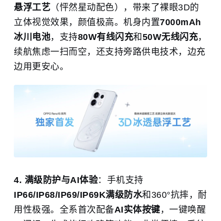
悬浮工艺
（怦然星动配色），带来了裸眼3D的
立体视觉效果，颜值极高。机身内置
7000mAh
冰川电池
，支持
80W有线闪充
和
50W无线闪充
，
续航焦虑一扫而空，还支持旁路供电技术，边充
边用更安心。
4. 满级防护与AI体验
：手机支持
IP66/IP68/IP69/IP69K满级防水
和360°抗摔，耐
用性极强。全系首次配备
AI实体按键
，一键唤醒