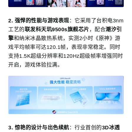
2. 强悍的性能与游戏表现
：它采用了台积电3nm
工艺的
联发科天玑9500s旗舰芯片
，配合
潮汐引
擎
和纳米冰晶散热系统，实测2小时《原神》游
戏平均帧率可达120.1帧，表现非常稳定。同时
支持1.5K超级分辨率和120Hz超级帧率增强同时
开启，游戏体验拉满。
3. 惊艳的设计与出色续航
：行业首创的
3D冰透