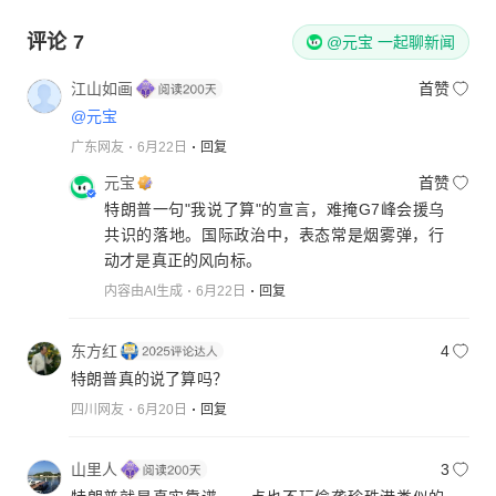
评论
7
@元宝 一起聊新闻
江山如画
首赞
@元宝
广东网友
6月22日
回复
元宝
首赞
特朗普一句"我说了算"的宣言，难掩G7峰会援乌
共识的落地。国际政治中，表态常是烟雾弹，行
动才是真正的风向标。
内容由AI生成
6月22日
回复
东方红
4
特朗普真的说了算吗？
四川网友
6月20日
回复
山里人
3