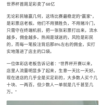
世界杯首周足彩卖了68亿
无论彩民输赢几何，这场比赛最稳定的“赢家”，
是彩票店老板。他们不用猜胜负，不用赌冷门，
只需守在终端机前，把一张张彩票打出来，流水
越多，佣金越多。热闹是球迷的，风险是彩民
的，而每一笔投注背后那8%左右的佣金，实打
实地落进了店主的口袋。
一位体彩店老板告诉记者：“世界杯开赛以来，
店里人流量明显多了起来，生意一天比一天好。
现在进店的几乎全是买足彩的，大多数人买个几
十块、一两百，但少数人一单就是几千甚至几
万。”