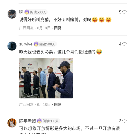
啊
5
说得好听叫竞猜，不好听叫赌博，对吗
广西网友
6月18日
回复
survive
4
昨天我也去买彩票，这几个哥们挺眼熟的
广西网友
6月18日
回复
陈年老醋
3
可以想象开放博彩是多大的市场，不过一旦开放有很