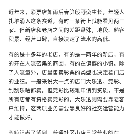
近年来，彩票店如雨后春笋般野蛮生长，年轻人
扎堆涌入这条赛道，有时一条街上就能看见两三
家。但新店和老店之间的差距悬殊，地段、熟客
积累、经营口碑，直接决定了流水的高低。
有的是十多年的老店，有的是一两年的新店，有
的开在人流密集的商圈，有的在偏僻的小镇。除
了人流量外，店里售卖彩票的类型也决定着门店
的业绩。一般来说大一点的店门大乐透、竞彩、
刮刮乐啥都卖。但竞彩比较难申请到资质，不是
所有店都有资格卖竞彩的。大乐透则需要靠老客
户维持，这两项业务需要靠良好的社交运营能力
才能做好。
蓝鲸记者了解到，普通社区小店日常营业额在