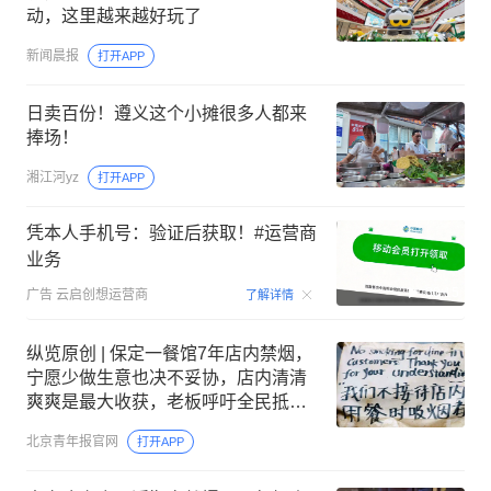
动，这里越来越好玩了
新闻晨报
打开APP
日卖百份！遵义这个小摊很多人都来
捧场！
湘江河yz
打开APP
凭本人手机号：验证后获取！#运营商
业务
00:15
广告
云启创想运营商
了解详情
纵览原创 | 保定一餐馆7年店内禁烟，
宁愿少做生意也决不妥协，店内清清
爽爽是最大收获，老板呼吁全民抵制
室内吸烟
北京青年报官网
打开APP