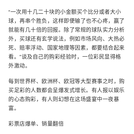
“一次用十几二十块的小金额买个比分或者大小
球，再串个胜负，这样即便输了也不心疼，赢了
就能有几十倍的回报。除了常规的球队实力分析
外，买球还有玄学说法，例如市场风向、大热必
死、赔率浮动、国家地理等因素，都要结合起来
看。”谈及自己的购彩经验时，一位彩民显得格
外激动。
每到世界杯、欧洲杯、欧冠等大型赛事之时，购
买足彩的人数都会呈爆发式增长。有人报以娱乐
的心态购彩，有人则幻想在这场盛宴中一夜暴
富。
彩票店爆单、销量翻倍