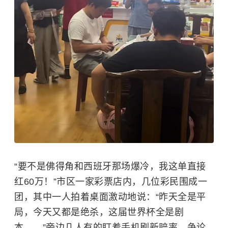
“要不是佛得角和西班牙那场爆冷，我这单直接
红60万！”市区一家彩票店内，几位彩民围成一
团，其中一人拍着桌面激动地说：“昨天全是平
局，今天又都是绝杀，这届世界杯全是剧
本……”旁边几人有的盯着手机刷新赔率，争论