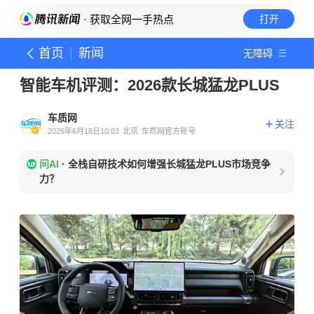
· 获取全网一手热点
打开
首页
新闻
无障碍
智能车机评测：2026款长城猛龙PLUS
车质网
关注
2026年6月18日10:03
北京
车质网官方账号
问AI
·
全栈自研技术如何增强长城猛龙PLUS市场竞争
力？