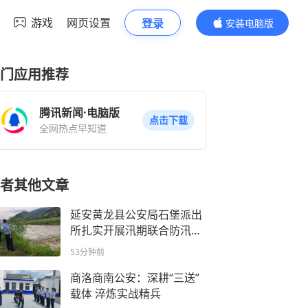
游戏
网页设置
登录
安装电脑版
内容更精彩
门应用推荐
腾讯新闻·电脑版
点击下载
全网热点早知道
者其他文章
延安黄龙县公安局石堡派出
所扎实开展汛期联合防汛巡
查工作
53分钟前
商洛商南公安：深耕“三送”
载体 淬炼实战精兵