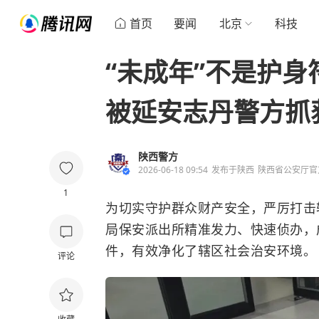
首页
要闻
北京
科技
“未成年”不是护
被延安志丹警方抓
陕西警方
2026-06-18 09:54
发布于
陕西
陕西省公安厅官
1
为切实守护群众财产安全，严厉打击
局保安派出所精准发力、快速侦办，
件，有效净化了辖区社会治安环境。
评论