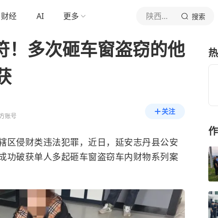
财经
AI
更多
陕西警方
搜索
身符！多次砸车窗盗窃的他
热
获
关注
方账号
作
辖区侵财类违法犯罪，近日，延安志丹县公安
成功破获单人多起砸车窗盗窃车内财物系列案