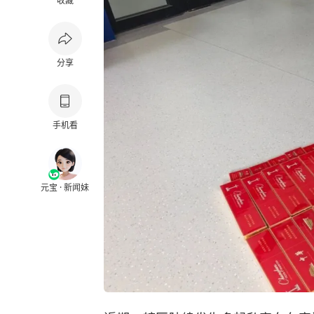
收藏
分享
手机看
元宝 · 新闻妹