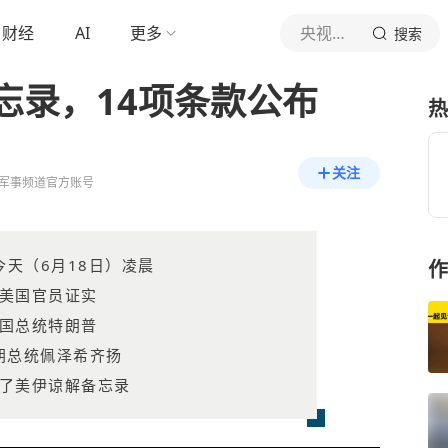
财经
AI
更多
央视军事
搜索
忘录，14项条款公布
热
关注
军事频道官方账号
今天（6月18日）凌晨
作
美国官员证实
国总统特朗普
朗总统佩泽希齐扬
了美伊谅解备忘录