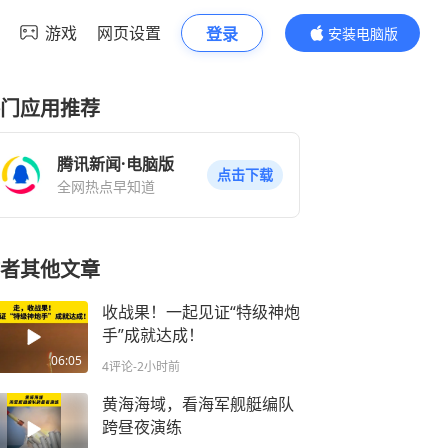
游戏
网页设置
登录
安装电脑版
内容更精彩
门应用推荐
腾讯新闻·电脑版
点击下载
全网热点早知道
者其他文章
收战果！一起见证“特级神炮
手”成就达成！
06:05
4评论
-2小时前
黄海海域，看海军舰艇编队
跨昼夜演练