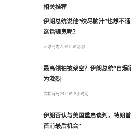
相关推荐
伊朗总统说他“绞尽脑汁”也想不
这话骗鬼呢？
环球局内人
44评论
刚刚
最高领袖被架空？伊朗总统“自爆
为激烈
青松解局
24评论
-2小时前
伊朗否认与美国重启谈判，特朗普
首前最后机会”