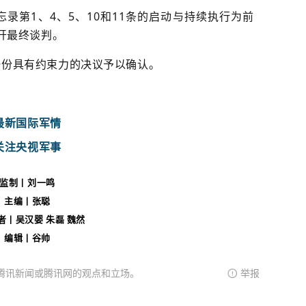
录第1、4、5、10和11条的启动与持续执行为前
开最终谈判。
一份具有约束力的决议予以确认。
最新国际军情
关注央视军事
监制
丨刘一鸣
主编
丨张聪
者
丨
吴汉婴 朱磊
魏
然
编辑丨谷帅
腾讯新闻或腾讯网的观点和立场。
举报