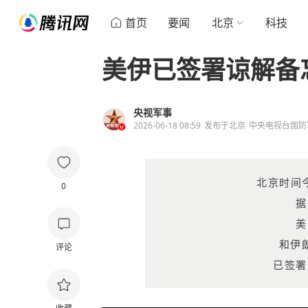
首页
要闻
北京
科技
美伊已签署谅解备
央视军事
2026-06-18 08:59
发布于
北京
中央电视台国防
北京时间
0
据
美
和伊
评论
已签署