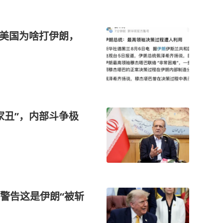
通美国为啥打伊朗，
家丑”，内部斗争极
警告这是伊朗“被斩