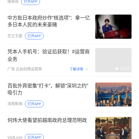
随我观
打开APP
中方批日本政府炒作“核选项”：拿一亿
多日本人民的未来豪赌
空之王座
打开APP
凭本人手机号：验证后获取！#运营商
业务
00:15
广告
云启创想运营商
了解详情
百批外宾密集“打卡”，解锁“深圳之约”
吸引力
深视新闻
打开APP
何炜大使看望前越南政府总理范明政
VietLook
打开APP