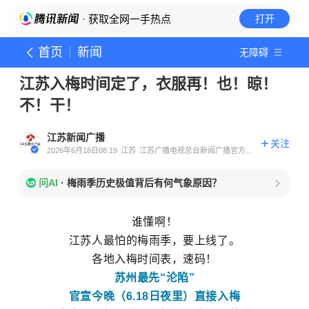
· 获取全网一手热点
打开
首页
新闻
无障碍
江苏入梅时间定了，衣服再！也！晾！
不！干！
江苏新闻广播
关注
2026年6月18日08:19
江苏
江苏广播电视总台新闻广播官方账
号
问AI
·
梅雨季历史极值背后有何气象原因？
谁懂啊！
江苏人最怕的梅雨季，要上线了。
各地入梅时间表，速码！
苏州最先“沦陷”
官宣今晚（6.18日夜里）直接入梅