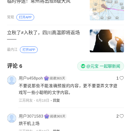
临时停运！常州将出现8级大风
常观
打开APP
立秋了≠入秋了，四川高温即将返场
——
最内江
打开APP
评论
6
@元宝 一起聊新闻
用户s458poh
1
不要说那些不能准确预报的内容，更不要耍弄文字遊
戏写一些小聪明的文字内容。
江苏网友
6月18日
回复
用户3071583
2
烘干机上场