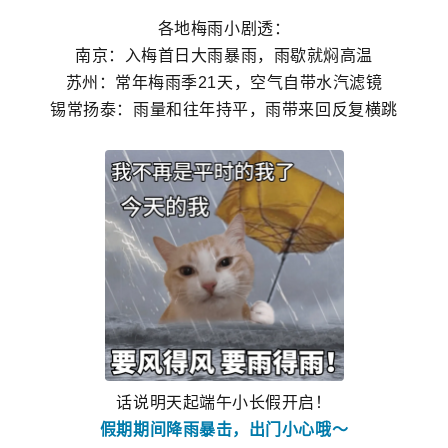
各地梅雨小剧透：
南京：入梅首日大雨暴雨，雨歇就焖高温
苏州：常年梅雨季21天，空气自带水汽滤镜
锡常扬泰：雨量和往年持平，雨带来回反复横跳
话说明天起端午小长假开启！
假期期间降雨暴击，出门小心哦～