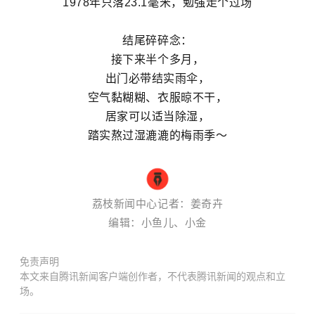
1978年只落23.1毫米，勉强走个过场
结尾碎碎念：
接下来半个多月，
出门必带结实雨伞，
空气黏糊糊、衣服晾不干，
居家可以适当除湿，
踏实熬过湿漉漉的梅雨季～
荔枝新闻中心记者：姜奇卉
编辑：小鱼儿、小金
免责声明
本文来自腾讯新闻客户端创作者，不代表腾讯新闻的观点和立
场。