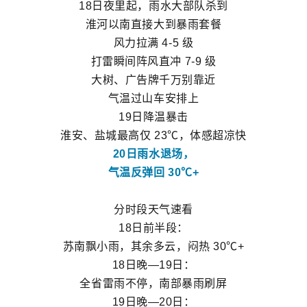
18日夜里起，雨水大部队杀到
淮河以南直接大到暴雨套餐
风力拉满 4-5 级
打雷瞬间阵风直冲 7-9 级
大树、广告牌千万别靠近
气温过山车安排上
19日降温暴击
淮安、盐城最高仅 23℃，体感超凉快
20日雨水退场，
气温反弹回 30℃+
分时段天气速看
18日前半段：
苏南飘小雨，其余多云，闷热 30℃+
18日晚—19日：
全省雷雨不停，南部暴雨刷屏
19日晚—20日：