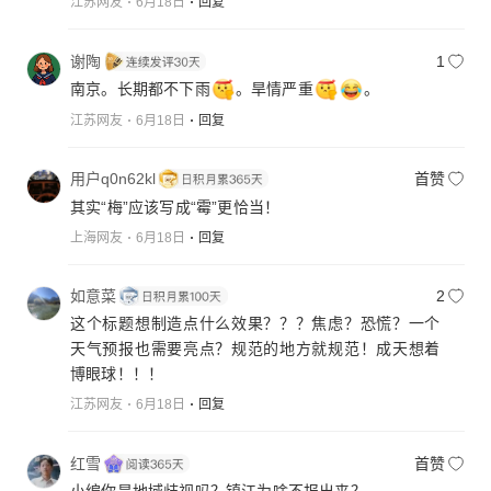
江苏网友
6月18日
回复
谢陶
1
南京。长期都不下雨
。旱情严重
。
江苏网友
6月18日
回复
用户q0n62kl
首赞
其实“梅”应该写成“霉”更恰当！
上海网友
6月18日
回复
如意菜
2
这个标题想制造点什么效果？？？焦虑？恐慌？一个
天气预报也需要亮点？规范的地方就规范！成天想着
博眼球！！！
江苏网友
6月18日
回复
红雪
首赞