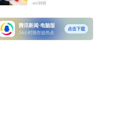
陆西班牙院线
-4小时前
腾讯新闻·电脑版
点击下载
24小时陪你追热点