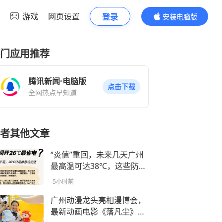
游戏
网页设置
登录
安装电脑版
内容更精彩
门应用推荐
腾讯新闻·电脑版
点击下载
全网热点早知道
者其他文章
“炎值”重回，未来几天广州
最高温可达38℃，这些防暑
误区需警惕
-5小时前
广州动漫龙头亮相漫博会，
最新动画电影《落凡尘》登