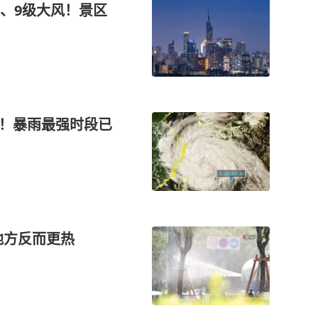
、9级大风！景区
报！暴雨最强时段已
地方反而更热