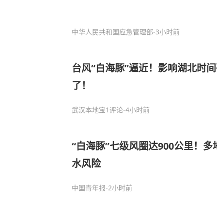
中华人民共和国应急管理部
-3小时前
台风“白海豚”逼近！影响湖北时
了！
武汉本地宝
1评论
-4小时前
“白海豚”七级风圈达900公里！
水风险
中国青年报
-2小时前