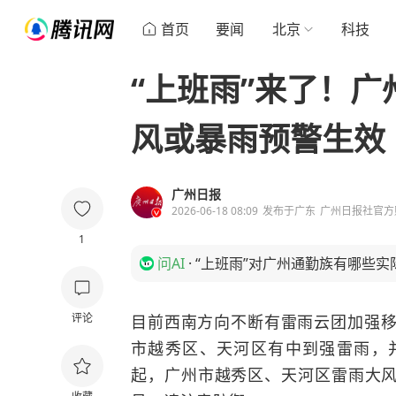
首页
要闻
北京
科技
“上班雨”来了！
风或暴雨预警生效
广州日报
2026-06-18 08:09
发布于
广东
广州日报社官方
1
问AI
·
“上班雨”对广州通勤族有哪些实
评论
目前西南方向不断有雷雨云团加强移
市越秀区、天河区有中到强雷雨，并伴
起，广州市越秀区、天河区雷雨大