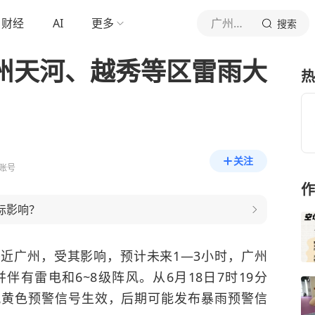
财经
AI
更多
广州日报
搜索
广州天河、越秀等区雷雨大
热
关注
账号
作
际影响？
近广州，受其影响，预计未来1—3小时，广州
有雷电和6~8级阵风。从6月18日7时19分
风黄色预警信号生效，后期可能发布暴雨预警信