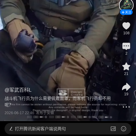
关注
108
2
21
@
军武百科L
19
战斗机飞行员为什么需要佩戴面罩，而客机飞行员却不用
呢？
2026-06-17 22:46
发布于
安徽
打开
腾讯新闻客户端说两句