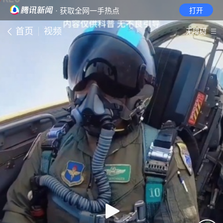
· 获取全网一手热点
打开
首页
视频
无障碍