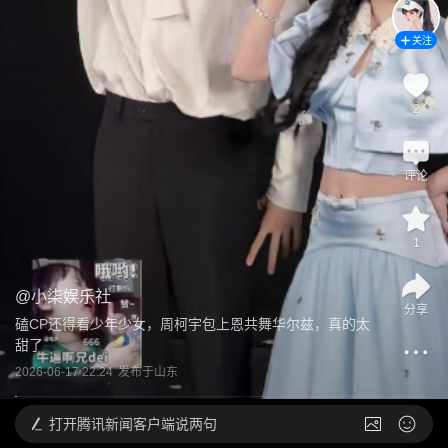
关注
2
评论
1
@
小柒娱乐社
分享
磕CP还得看少年少女，周柯宇包上恩共舞华尔兹，真的太
甜了
2026-06-17 22:24
发布于
山东
打开
腾讯新闻客户端说两句