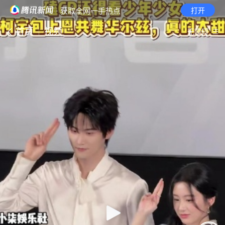
· 获取全网一手热点
打开
首页
视频
无障碍