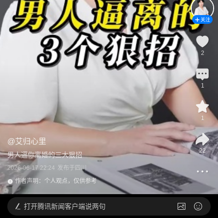
关注
2
1
1
@
艾归心里
22
男人逼你离婚的三大狠招
2026-06-17 22:24
发布于
四川
作者声明：个人观点，仅供参考
打开
腾讯新闻客户端说两句