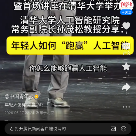
关注
1
评论
2
2
@
中国青年报
年轻人怎样“跑赢”AI？
2026-06-17 22:24
发布于
北京
打开
腾讯新闻客户端说两句