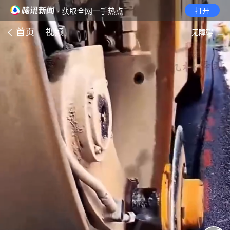
· 获取全网一手热点
打开
首页
视频
无障碍