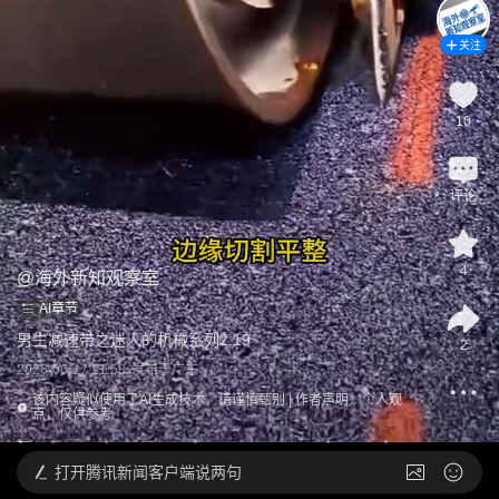
关注
10
评论
4
@
海外新知观察室
AI章节
男生减速带之迷人的机械系列2.19
2
2026-06-17 21:58
发布于
广东
该内容疑似使用了AI生成技术，请谨慎甄别 | 作者声明：个人观
点，仅供参考
打开
腾讯新闻客户端说两句