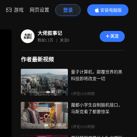
游戏
网页设置
登录
安装电脑版
内容更精彩
大佬叙事记
关注
粉丝
1.1万
|
关注
0
作者最新视频
量子计算机，颠覆世界的黑
科技即将改变一切
48
|
07:51
1评论
11小时前
魔都小学生自制脑机接口，
马斯克看了都要惊呆
326
|
05:18
1评论
11小时前