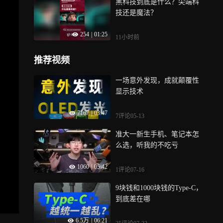
黑科技到底是什么？尖端科
技还是魔法？
254
|
01:25
11小时前
推荐视频
一场意外发现，成就颠覆性
显示技术
7167
|
03:47
7评论
05-13
准大一新生手机、笔记本怎
么选，听我的不吃亏
1060
|
05:42
1评论
07-16
9块钱和1000块钱的Type-C，
到底差在哪
6.5万
|
06:21